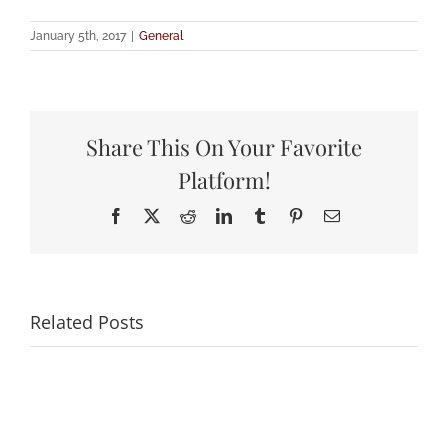
January 5th, 2017
|
General
Share This On Your Favorite
Platform!
Facebook
X
Reddit
LinkedIn
Tumblr
Pinterest
Email
Related Posts
Most
Semi-
recent
recent